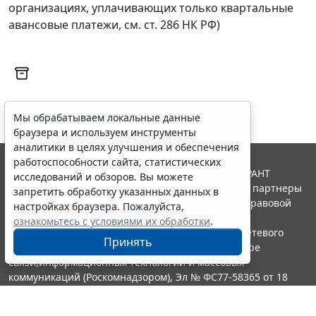
организациях, уплачивающих только квартальные
авансовые платежи, см. ст. 286 НК РФ)
Мы обрабатываем локальные данные
браузера и используем инструменты
аналитики в целях улучшения и обеспечения
работоспособности сайта, статистических
© ООО "НПП "ГАРАНТ-СЕРВИС", 2026. Система ГАРАНТ
исследований и обзоров. Вы можете
выпускается с 1990 года. Компания "Гарант" и ее партнеры
запретить обработку указанных данных в
являются участниками Российской ассоциации правовой
настройках браузера. Пожалуйста,
информации ГАРАНТ.
ознакомьтесь с условиями их обработки
.
Портал ГАРАНТ.РУ зарегистрирован в качестве сетевого
Принять
издания Федеральной службой по надзору в сфере
связи,информационных технологий и массовых
коммуникаций (Роскомнадзором), Эл № ФС77-58365 от 18
июня 2014 года.