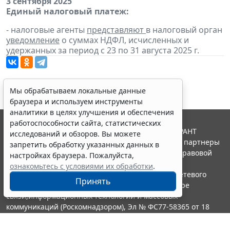
3 сентября 2025
Единый налоговый платеж:
- налоговые агенты
представляют
в налоговый орган
уведомление
о суммах НДФЛ, исчисленных и
удержанных за период с 23 по 31 августа 2025 г.
Мы обрабатываем локальные данные
браузера и используем инструменты
аналитики в целях улучшения и обеспечения
работоспособности сайта, статистических
© ООО "НПП "ГАРАНТ-СЕРВИС", 2026. Система ГАРАНТ
исследований и обзоров. Вы можете
выпускается с 1990 года. Компания "Гарант" и ее партнеры
запретить обработку указанных данных в
являются участниками Российской ассоциации правовой
настройках браузера. Пожалуйста,
информации ГАРАНТ.
ознакомьтесь с условиями их обработки
.
Портал ГАРАНТ.РУ зарегистрирован в качестве сетевого
Принять
издания Федеральной службой по надзору в сфере
связи,информационных технологий и массовых
коммуникаций (Роскомнадзором), Эл № ФС77-58365 от 18
июня 2014 года.