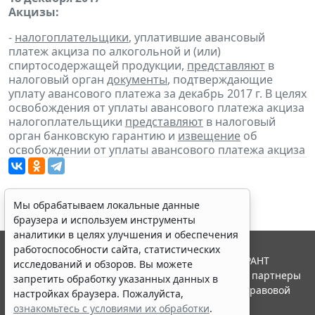
Акцизы:
-
налогоплательщики
, уплатившие авансовый
платеж акциза по алкогольной и (или)
спиртосодержащей продукции,
представляют
в
налоговый орган
документы
, подтверждающие
уплату авансового платежа за декабрь 2017 г. В целях
освобождения от уплаты авансового платежа акциза
налогоплательщики
представляют
в налоговый
орган банковскую гарантию и
извещение
об
освобождении от уплаты авансового платежа акциза
Мы обрабатываем локальные данные
браузера и используем инструменты
аналитики в целях улучшения и обеспечения
работоспособности сайта, статистических
© ООО "НПП "ГАРАНТ-СЕРВИС", 2026. Система ГАРАНТ
исследований и обзоров. Вы можете
выпускается с 1990 года. Компания "Гарант" и ее партнеры
запретить обработку указанных данных в
являются участниками Российской ассоциации правовой
настройках браузера. Пожалуйста,
информации ГАРАНТ.
ознакомьтесь с условиями их обработки
.