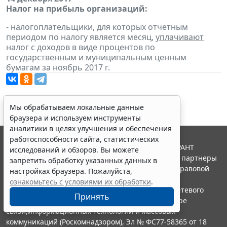
Налог на прибыль организаций:
- налогоплательщики, для которых отчетным
периодом по налогу является месяц,
уплачивают
налог с доходов в виде процентов по
государственным и муниципальным ценным
бумагам за ноябрь 2017 г.
Мы обрабатываем локальные данные
браузера и используем инструменты
аналитики в целях улучшения и обеспечения
работоспособности сайта, статистических
© ООО "НПП "ГАРАНТ-СЕРВИС", 2026. Система ГАРАНТ
исследований и обзоров. Вы можете
выпускается с 1990 года. Компания "Гарант" и ее партнеры
запретить обработку указанных данных в
являются участниками Российской ассоциации правовой
настройках браузера. Пожалуйста,
информации ГАРАНТ.
ознакомьтесь с условиями их обработки
.
Портал ГАРАНТ.РУ зарегистрирован в качестве сетевого
Принять
издания Федеральной службой по надзору в сфере
связи,информационных технологий и массовых
коммуникаций (Роскомнадзором), Эл № ФС77-58365 от 18