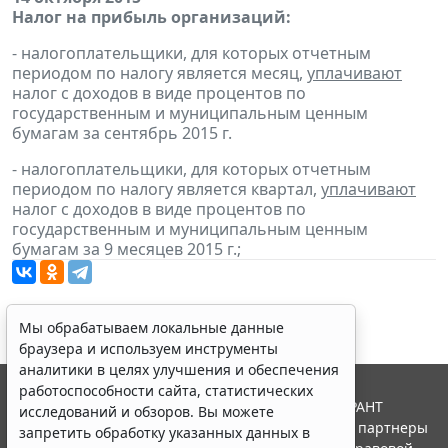
Налог на прибыль организаций:
- налогоплательщики, для которых отчетным
периодом по налогу является месяц,
уплачивают
налог с доходов в виде процентов по
государственным и муниципальным ценным
бумагам за сентябрь 2015 г.
- налогоплательщики, для которых отчетным
периодом по налогу является квартал,
уплачивают
налог с доходов в виде процентов по
государственным и муниципальным ценным
бумагам за 9 месяцев 2015 г.;
Мы обрабатываем локальные данные
браузера и используем инструменты
аналитики в целях улучшения и обеспечения
работоспособности сайта, статистических
© ООО "НПП "ГАРАНТ-СЕРВИС", 2026. Система ГАРАНТ
исследований и обзоров. Вы можете
выпускается с 1990 года. Компания "Гарант" и ее партнеры
запретить обработку указанных данных в