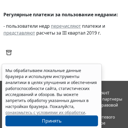
Регулярные платежи за пользование недрами:
- пользователи недр
перечисляют
платежи и
представляют
расчеты за III квартал 2019 г.
Мы обрабатываем локальные данные
браузера и используем инструменты
аналитики в целях улучшения и обеспечения
работоспособности сайта, статистических
© ООО "НПП "ГАРАНТ-СЕРВИС", 2026. Система ГАРАНТ
исследований и обзоров. Вы можете
выпускается с 1990 года. Компания "Гарант" и ее партнеры
запретить обработку указанных данных в
являются участниками Российской ассоциации правовой
настройках браузера. Пожалуйста,
информации ГАРАНТ.
ознакомьтесь с условиями их обработки
.
Портал ГАРАНТ.РУ зарегистрирован в качестве сетевого
Принять
издания Федеральной службой по надзору в сфере