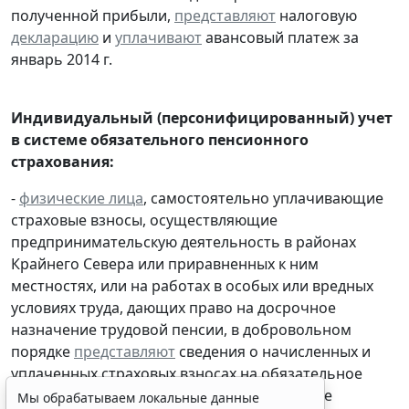
полученной прибыли,
представляют
налоговую
декларацию
и
уплачивают
авансовый платеж за
январь 2014 г.
Индивидуальный (персонифицированный) учет
в системе обязательного пенсионного
страхования:
-
физические лица
, самостоятельно уплачивающие
страховые взносы, осуществляющие
предпринимательскую деятельность в районах
Крайнего Севера или приравненных к ним
местностях, или на работах в особых или вредных
условиях труда, дающих право на досрочное
назначение трудовой пенсии, в добровольном
порядке
представляют
сведения о начисленных и
уплаченных страховых взносах на обязательное
пенсионное страхование и страховом стаже
Мы обрабатываем локальные данные