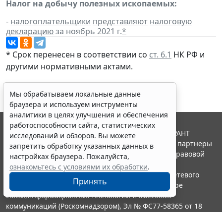
Налог на добычу полезных ископаемых:
-
налогоплательщики
представляют
налоговую
декларацию
за ноябрь 2021 г.
*
* Срок перенесен в соответствии со
ст. 6.1
НК РФ и
другими
нормативными актами
.
Мы обрабатываем локальные данные
браузера и используем инструменты
аналитики в целях улучшения и обеспечения
работоспособности сайта, статистических
© ООО "НПП "ГАРАНТ-СЕРВИС", 2026. Система ГАРАНТ
исследований и обзоров. Вы можете
выпускается с 1990 года. Компания "Гарант" и ее партнеры
запретить обработку указанных данных в
являются участниками Российской ассоциации правовой
настройках браузера. Пожалуйста,
информации ГАРАНТ.
ознакомьтесь с условиями их обработки
.
Портал ГАРАНТ.РУ зарегистрирован в качестве сетевого
Принять
издания Федеральной службой по надзору в сфере
связи,информационных технологий и массовых
коммуникаций (Роскомнадзором), Эл № ФС77-58365 от 18
июня 2014 года.