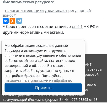
биологических ресурсов:
-
налогоплательщики
уплачивают
регулярный
взнос
*
* Срок перенесен в соответствии со
ст. 6.1
НК РФ и
другими нормативными актами.
Мы обрабатываем локальные данные
браузера и используем инструменты
аналитики в целях улучшения и обеспечения
работоспособности сайта, статистических
© ООО "НПП "ГАРАНТ-СЕРВИС", 2026. Система ГАРАНТ
исследований и обзоров. Вы можете
выпускается с 1990 года. Компания "Гарант" и ее партнеры
запретить обработку указанных данных в
являются участниками Российской ассоциации правовой
настройках браузера. Пожалуйста,
информации ГАРАНТ.
ознакомьтесь с условиями их обработки
.
Портал ГАРАНТ.РУ зарегистрирован в качестве сетевого
Принять
издания Федеральной службой по надзору в сфере
связи,информационных технологий и массовых
коммуникаций (Роскомнадзором), Эл № ФС77-58365 от 18
июня 2014 года.