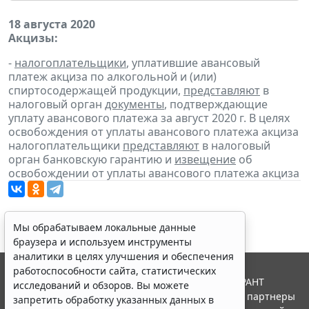
18 августа 2020
Акцизы:
-
налогоплательщики
, уплатившие авансовый
платеж акциза по алкогольной и (или)
спиртосодержащей продукции,
представляют
в
налоговый орган
документы
, подтверждающие
уплату авансового платежа за август 2020 г. В целях
освобождения от уплаты авансового платежа акциза
налогоплательщики
представляют
в налоговый
орган банковскую гарантию и
извещение
об
освобождении от уплаты авансового платежа акциза
Мы обрабатываем локальные данные
браузера и используем инструменты
аналитики в целях улучшения и обеспечения
работоспособности сайта, статистических
© ООО "НПП "ГАРАНТ-СЕРВИС", 2026. Система ГАРАНТ
исследований и обзоров. Вы можете
выпускается с 1990 года. Компания "Гарант" и ее партнеры
запретить обработку указанных данных в