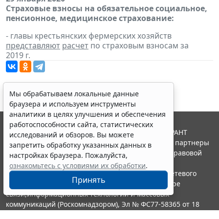
Страховые взносы на обязательное социальное,
пенсионное, медицинское страхование:
- главы крестьянских фермерских хозяйств
представляют
расчет
по страховым взносам за
2019 г.
Мы обрабатываем локальные данные
браузера и используем инструменты
аналитики в целях улучшения и обеспечения
работоспособности сайта, статистических
© ООО "НПП "ГАРАНТ-СЕРВИС", 2026. Система ГАРАНТ
исследований и обзоров. Вы можете
выпускается с 1990 года. Компания "Гарант" и ее партнеры
запретить обработку указанных данных в
являются участниками Российской ассоциации правовой
настройках браузера. Пожалуйста,
информации ГАРАНТ.
ознакомьтесь с условиями их обработки
.
Портал ГАРАНТ.РУ зарегистрирован в качестве сетевого
Принять
издания Федеральной службой по надзору в сфере
связи,информационных технологий и массовых
коммуникаций (Роскомнадзором), Эл № ФС77-58365 от 18
июня 2014 года.