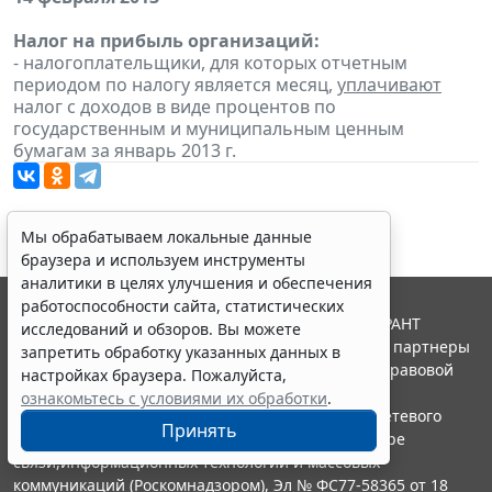
Налог на прибыль организаций:
- налогоплательщики, для которых отчетным
периодом по налогу является месяц,
уплачивают
налог с доходов в виде процентов по
государственным и муниципальным ценным
бумагам за январь 2013 г.
Мы обрабатываем локальные данные
браузера и используем инструменты
аналитики в целях улучшения и обеспечения
работоспособности сайта, статистических
© ООО "НПП "ГАРАНТ-СЕРВИС", 2026. Система ГАРАНТ
исследований и обзоров. Вы можете
выпускается с 1990 года. Компания "Гарант" и ее партнеры
запретить обработку указанных данных в
являются участниками Российской ассоциации правовой
настройках браузера. Пожалуйста,
информации ГАРАНТ.
ознакомьтесь с условиями их обработки
.
Портал ГАРАНТ.РУ зарегистрирован в качестве сетевого
Принять
издания Федеральной службой по надзору в сфере
связи,информационных технологий и массовых
коммуникаций (Роскомнадзором), Эл № ФС77-58365 от 18