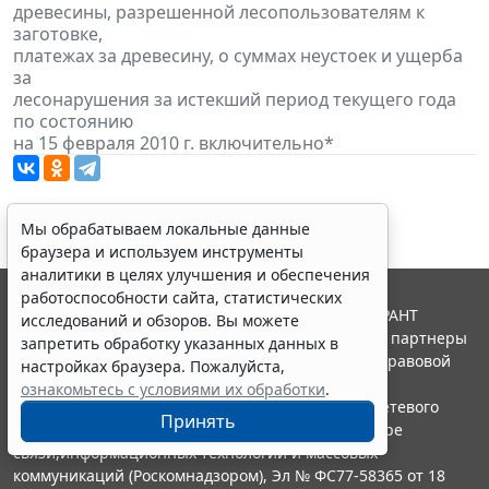
древесины, разрешенной лесопользователям к
заготовке,
платежах за древесину, о суммах неустоек и ущерба
за
лесонарушения за истекший период текущего года
по состоянию
на 15 февраля 2010 г. включительно*
Мы обрабатываем локальные данные
браузера и используем инструменты
аналитики в целях улучшения и обеспечения
работоспособности сайта, статистических
© ООО "НПП "ГАРАНТ-СЕРВИС", 2026. Система ГАРАНТ
исследований и обзоров. Вы можете
выпускается с 1990 года. Компания "Гарант" и ее партнеры
запретить обработку указанных данных в
являются участниками Российской ассоциации правовой
настройках браузера. Пожалуйста,
информации ГАРАНТ.
ознакомьтесь с условиями их обработки
.
Портал ГАРАНТ.РУ зарегистрирован в качестве сетевого
Принять
издания Федеральной службой по надзору в сфере
связи,информационных технологий и массовых
коммуникаций (Роскомнадзором), Эл № ФС77-58365 от 18