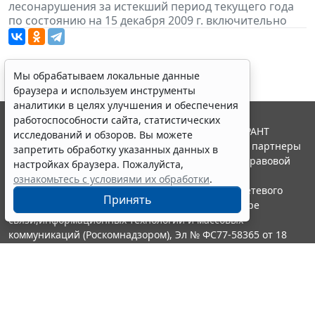
лесонарушения за истекший период текущего года
по состоянию на 15 декабря 2009 г. включительно
Мы обрабатываем локальные данные
браузера и используем инструменты
аналитики в целях улучшения и обеспечения
работоспособности сайта, статистических
© ООО "НПП "ГАРАНТ-СЕРВИС", 2026. Система ГАРАНТ
исследований и обзоров. Вы можете
выпускается с 1990 года. Компания "Гарант" и ее партнеры
запретить обработку указанных данных в
являются участниками Российской ассоциации правовой
настройках браузера. Пожалуйста,
информации ГАРАНТ.
ознакомьтесь с условиями их обработки
.
Портал ГАРАНТ.РУ зарегистрирован в качестве сетевого
Принять
издания Федеральной службой по надзору в сфере
связи,информационных технологий и массовых
коммуникаций (Роскомнадзором), Эл № ФС77-58365 от 18
июня 2014 года.
16+
Контакты
8-800-200-88-88