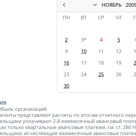
НОЯБРЬ
200
ПН
ВТ
СР
ЧТ
2
3*
4
5
9
10
11
12
16
17
18
19
23
24
25
26
30
009
ибыль организаций:
 агенты представляют расчеты по итогам отчетного пери
тельщики уплачивают 2-й ежемесячный авансовый платеж п
х только квартальные авансовые платежи, см. ст. 286 НК
тельщики, исчисляющие ежемесячные авансовые платеж