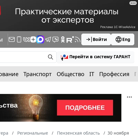
м
Войти
Eng
Перейти в систему ГАРАНТ
ование
Транспорт
Общество
IT
Профессия
П
тера
Региональные
Пензенская область
30 ноября