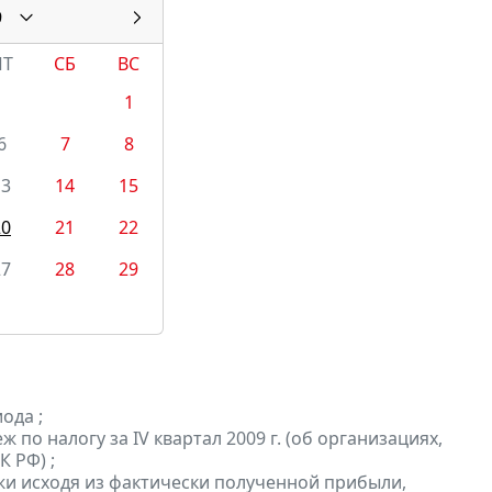
9
ПТ
СБ
ВС
1
6
7
8
13
14
15
20
21
22
27
28
29
ода ;
о налогу за IV квартал 2009 г. (об организациях,
 РФ) ;
и исходя из фактически полученной прибыли,