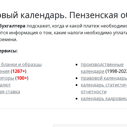
вый календарь. Пензенская об
бухгалтера
подскажет, когда и какой платеж необходи
вится информация о том, какие налоги необходимо уплат
ремени.
ервисы
:
 бланки и образцы
производственные
ения
(
1267+
)
календари
(1998-202
ляторы
(
100+
)
правовой календар
валют
календарь статисти
ая ставка
отчетности
календарь кадровик