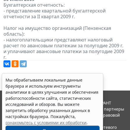
Бухгалтерская отчетность:
- представление квартальной бухгалтерской
отчетности за II квартал 2009 г.
Налог на имущество организаций (Пензенская
область):
- налогоплательщики представляют налоговый
расчет по авансовым платежам за полугодие 2009 г.
и уплачивают авансовые платежи за полугодие 2009
г.
Мы обрабатываем локальные данные
браузера и используем инструменты
аналитики в целях улучшения и обеспечения
работоспособности сайта, статистических
© ООО "НПП "ГАРАНТ-СЕРВИС", 2026. Система ГАРАНТ
исследований и обзоров. Вы можете
выпускается с 1990 года. Компания "Гарант" и ее партнеры
запретить обработку указанных данных в
являются участниками Российской ассоциации правовой
настройках браузера. Пожалуйста,
информации ГАРАНТ.
ознакомьтесь с условиями их обработки
.
Портал ГАРАНТ.РУ зарегистрирован в качестве сетевого