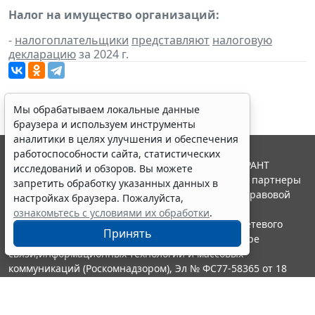
Налог на имущество организаций:
-
налогоплательщики
представляют
налоговую
декларацию
за 2024 г.
Мы обрабатываем локальные данные
браузера и используем инструменты
аналитики в целях улучшения и обеспечения
работоспособности сайта, статистических
© ООО "НПП "ГАРАНТ-СЕРВИС", 2026. Система ГАРАНТ
исследований и обзоров. Вы можете
выпускается с 1990 года. Компания "Гарант" и ее партнеры
запретить обработку указанных данных в
являются участниками Российской ассоциации правовой
настройках браузера. Пожалуйста,
информации ГАРАНТ.
ознакомьтесь с условиями их обработки
.
Портал ГАРАНТ.РУ зарегистрирован в качестве сетевого
Принять
издания Федеральной службой по надзору в сфере
связи,информационных технологий и массовых
коммуникаций (Роскомнадзором), Эл № ФС77-58365 от 18
июня 2014 года.
16+