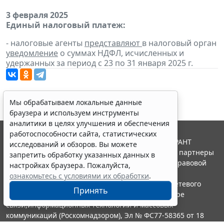
3 февраля 2025
Единый налоговый платеж:
- налоговые агенты
представляют
в налоговый орган
уведомление
о суммах НДФЛ, исчисленных и
удержанных за период с 23 по 31 января 2025 г.
Мы обрабатываем локальные данные
браузера и используем инструменты
аналитики в целях улучшения и обеспечения
работоспособности сайта, статистических
© ООО "НПП "ГАРАНТ-СЕРВИС", 2026. Система ГАРАНТ
исследований и обзоров. Вы можете
выпускается с 1990 года. Компания "Гарант" и ее партнеры
запретить обработку указанных данных в
являются участниками Российской ассоциации правовой
настройках браузера. Пожалуйста,
информации ГАРАНТ.
ознакомьтесь с условиями их обработки
.
Портал ГАРАНТ.РУ зарегистрирован в качестве сетевого
Принять
издания Федеральной службой по надзору в сфере
связи,информационных технологий и массовых
коммуникаций (Роскомнадзором), Эл № ФС77-58365 от 18