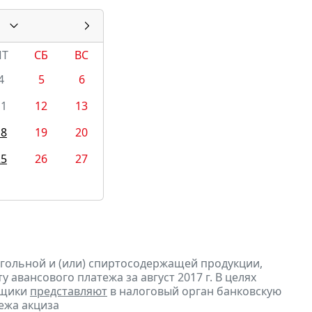
ПТ
СБ
ВС
4
5
6
11
12
13
18
19
20
25
26
27
огольной и (или) спиртосодержащей продукции,
 авансового платежа за август 2017 г. В целях
ьщики
представляют
в налоговый орган банковскую
ежа акциза