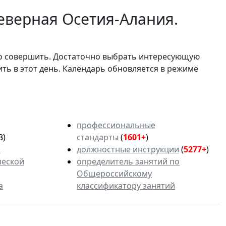
еверная Осетия-Алания.
мо совершить. Достаточно выбрать интересующую
ить в этот день. Календарь обновляется в режиме
профессиональные
3)
стандарты
(
1601+
)
ь
должностные инструкции
(
5277+
)
ческой
определитель занятий по
Общероссийскому
а
классификатору занятий