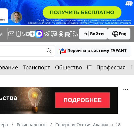
м
Войти
Eng
Перейти в систему ГАРАНТ
ование
Транспорт
Общество
IT
Профессия
П
тера
Региональные
Северная Осетия-Алания
18