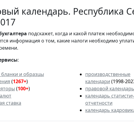
вый календарь. Республика С
2017
бухгалтера
подскажет, когда и какой платеж необходи
вится информация о том, какие налоги необходимо уплат
ремени.
ервисы
:
 бланки и образцы
производственные
ения
(
1267+
)
календари
(1998-202
ляторы
(
100+
)
правовой календар
валют
календарь статисти
ая ставка
отчетности
календарь кадровик