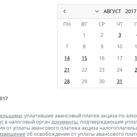
АВГУСТ
2017
ПН
ВТ
СР
ЧТ
1
2
3
7
8
9
10
14
15
16
17
21
22
23
24
28
29
30
31
2017
тельщики
, уплатившие авансовый платеж акциза по алк
ют
в налоговый орган
документы
, подтверждающие уплату
я от уплаты авансового платежа акциза налогоплател
извещение
об освобождении от уплаты авансового плат