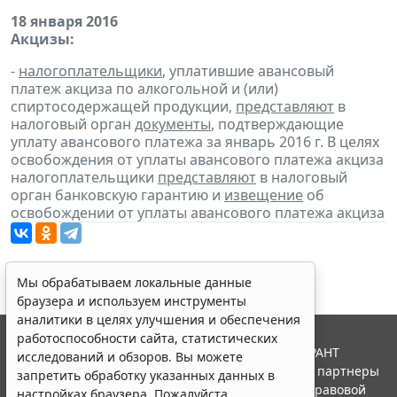
18 января 2016
Акцизы:
-
налогоплательщики
, уплатившие авансовый
платеж акциза по алкогольной и (или)
спиртосодержащей продукции,
представляют
в
налоговый орган
документы
, подтверждающие
уплату авансового платежа за январь 2016 г. В целях
освобождения от уплаты авансового платежа акциза
налогоплательщики
представляют
в налоговый
орган банковскую гарантию и
извещение
об
освобождении от уплаты авансового платежа акциза
Мы обрабатываем локальные данные
браузера и используем инструменты
аналитики в целях улучшения и обеспечения
работоспособности сайта, статистических
© ООО "НПП "ГАРАНТ-СЕРВИС", 2026. Система ГАРАНТ
исследований и обзоров. Вы можете
выпускается с 1990 года. Компания "Гарант" и ее партнеры
запретить обработку указанных данных в
являются участниками Российской ассоциации правовой
настройках браузера. Пожалуйста,