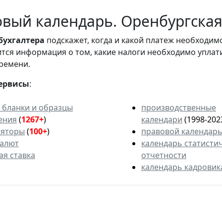
вый календарь. Оренбургская
бухгалтера
подскажет, когда и какой платеж необходи
вится информация о том, какие налоги необходимо уплат
ремени.
ервисы
:
 бланки и образцы
производственные
ения
(
1267+
)
календари
(1998-202
ляторы
(
100+
)
правовой календар
валют
календарь статисти
ая ставка
отчетности
календарь кадровик