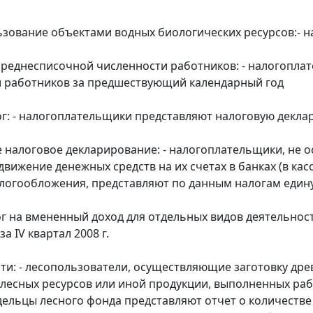
ьзование объектами водных биологических ресурсов:- 
среднесписочной численности работников: - налогопла
 работников за предшествующий календарный год
г: - налогоплательщики представляют налоговую деклара
налоговое декларирование: - налогоплательщики, не о
движение денежных средств на их счетах в банках (в ка
логообложения, представляют по данным налогам едину
г на вмененный доход для отдельных видов деятельнос
а IV квартал 2008 г.
ти: - лесопользователи, осуществляющие заготовку дре
лесных ресурсов или иной продукции, выполненных работ
владельцы лесного фонда представляют отчет о количест