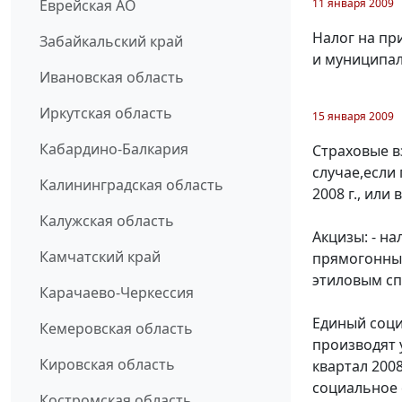
11 января 2009
Еврейская АО
Налог на пр
Забайкальский край
и муниципал
Ивановская область
Иркутская область
15 января 2009
Кабардино-Балкария
Страховые в
случае,если
Калининградская область
2008 г., или
Калужская область
Акцизы: - н
Камчатский край
прямогонным
этиловым сп
Карачаево-Черкессия
Единый соци
Кемеровская область
производят 
Кировская область
квартал 200
социальное 
Костромская область