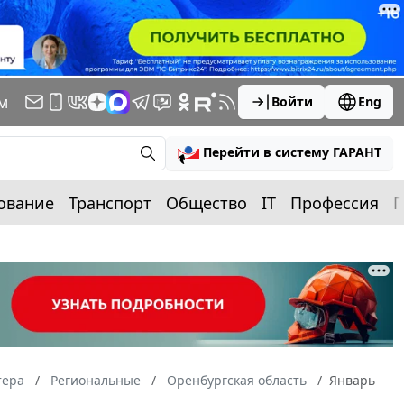
м
Войти
Eng
Перейти в систему ГАРАНТ
ование
Транспорт
Общество
IT
Профессия
П
тера
Региональные
Оренбургская область
Январь