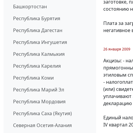
заготовке, 
Башкортостан
состоянию н
Республика Бурятия
Плата за за
негативное 
Республика Дагестан
Республика Ингушетия
26 января 2009
Республика Калмыкия
Акцизы: - н
Республика Карелия
прямогонным
этиловым сп
Республика Коми
- налогопла
(или) свиде
Республика Марий Эл
уплачивают 
Республика Мордовия
декларацию з
Республика Саха (Якутия)
Единый нало
IV квартал 20
Северная Осетия-Алания