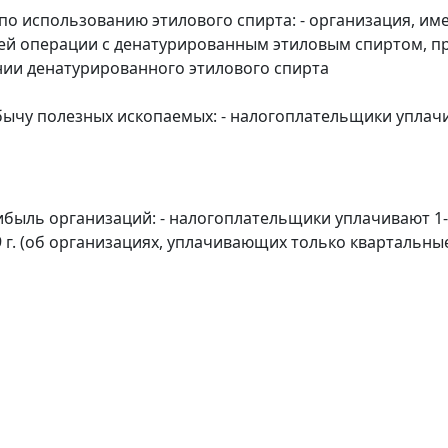
по использованию этилового спирта: - организация, им
 операции с денатурированным этиловым спиртом, пре
ии денатурированного этилового спирта
бычу полезных ископаемых: - налогоплательщики уплачив
ибыль организаций: - налогоплательщики уплачивают 1-
 г. (об организациях, уплачивающих только квартальные