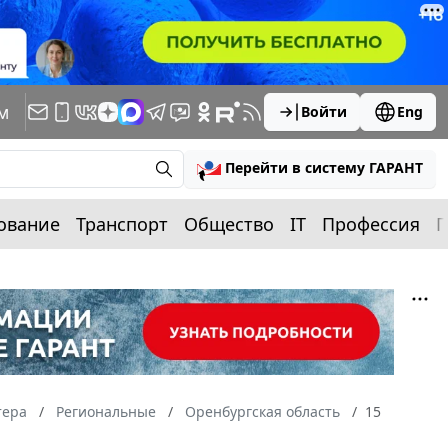
м
Войти
Eng
Перейти в систему ГАРАНТ
ование
Транспорт
Общество
IT
Профессия
П
тера
Региональные
Оренбургская область
15