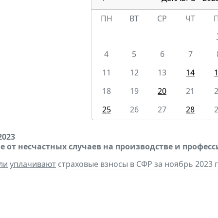
ПН
ВТ
СР
ЧТ
4
5
6
7
11
12
13
14
18
19
20
21
25
26
27
28
2023
е от несчастных случаев на производстве и профес
ли
уплачивают
страховые взносы в СФР за ноябрь 2023 г