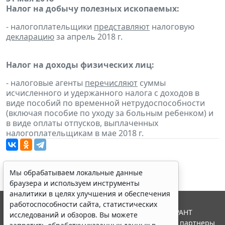
Налог на добычу полезных ископаемых:
- налогоплательщики
представляют
налоговую
декларацию
за апрель 2018 г.
Налог на доходы физических лиц:
- налоговые агенты
перечисляют
суммы
исчисленного и удержанного налога с доходов в
виде пособий по временной нетрудоспособности
(включая пособие по уходу за больным ребенком) и
в виде оплаты отпусков, выплаченных
налогоплательщикам в мае 2018 г.
Мы обрабатываем локальные данные
браузера и используем инструменты
аналитики в целях улучшения и обеспечения
работоспособности сайта, статистических
© ООО "НПП "ГАРАНТ-СЕРВИС", 2026. Система ГАРАНТ
исследований и обзоров. Вы можете
выпускается с 1990 года. Компания "Гарант" и ее партнеры