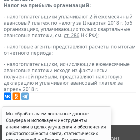
Налог на прибыль организаций:
- налогоплательщики
уплачивают
2-й ежемесячный
авансовый платеж по налогу за II квартал 2018 г. (об
организациях, уплачивающих только квартальные
авансовые платежи, см.
ст. 286
НК РФ);
- налоговые агенты
представляют
расчеты по итогам
отчетного периода;
- налогоплательщики, исчисляющие ежемесячные
авансовые платежи исходя из фактически
полученной прибыли,
представляют
налоговую
декларацию
и
уплачивают
авансовый платеж за
апрель 2018 г.
Мы обрабатываем локальные данные
браузера и используем инструменты
аналитики в целях улучшения и обеспечения
работоспособности сайта, статистических
© ООО "НПП "ГАРАНТ-СЕРВИС", 2026. Система ГАРАНТ
исследований и обзоров. Вы можете