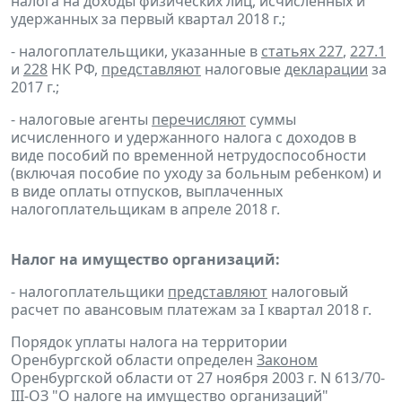
налога на доходы физических лиц, исчисленных и
удержанных за первый квартал 2018 г.;
- налогоплательщики, указанные в
статьях 227
,
227.1
и
228
НК РФ,
представляют
налоговые
декларации
за
2017 г.;
- налоговые агенты
перечисляют
суммы
исчисленного и удержанного налога с доходов в
виде пособий по временной нетрудоспособности
(включая пособие по уходу за больным ребенком) и
в виде оплаты отпусков, выплаченных
налогоплательщикам в апреле 2018 г.
Налог на имущество организаций:
- налогоплательщики
представляют
налоговый
расчет по авансовым платежам за I квартал 2018 г.
Порядок уплаты налога на территории
Оренбургской области определен
Законом
Оренбургской области от 27 ноября 2003 г. N 613/70-
III-ОЗ "О налоге на имущество организаций"