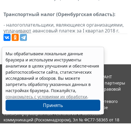
Транспортный налог (Оренбургская область):
- налогоплательщики, являющиеся организациями,
уплачивают
авансовый платеж за I квартал 2018 г.
Мы обрабатываем локальные данные
браузера и используем инструменты
аналитики в целях улучшения и обеспечения
работоспособности сайта, статистических
© ООО "НПП "ГАРАНТ-СЕРВИС", 2026. Система ГАРАНТ
исследований и обзоров. Вы можете
выпускается с 1990 года. Компания "Гарант" и ее партнеры
запретить обработку указанных данных в
являются участниками Российской ассоциации правовой
настройках браузера. Пожалуйста,
информации ГАРАНТ.
ознакомьтесь с условиями их обработки
.
Портал ГАРАНТ.РУ зарегистрирован в качестве сетевого
Принять
издания Федеральной службой по надзору в сфере
связи,информационных технологий и массовых
коммуникаций (Роскомнадзором), Эл № ФС77-58365 от 18
июня 2014 года.