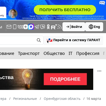
м
Войти
Eng
Перейти в систему ГАРАНТ
ование
Транспорт
Общество
IT
Профессия
П
тера
Региональные
Оренбургская область
16 марта