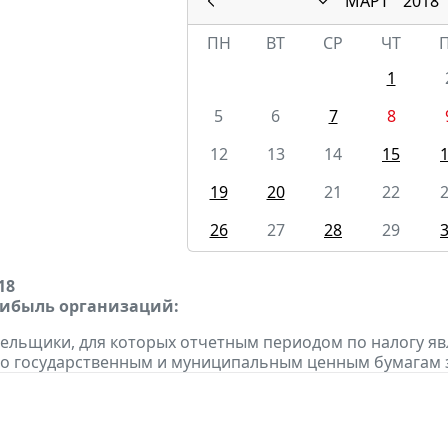
МАРТ
2018
ПН
ВТ
СР
ЧТ
1
5
6
7
8
12
13
14
15
19
20
21
22
26
27
28
29
18
рибыль организаций:
тельщики, для которых отчетным периодом по налогу яв
о государственным и муниципальным ценным бумагам за