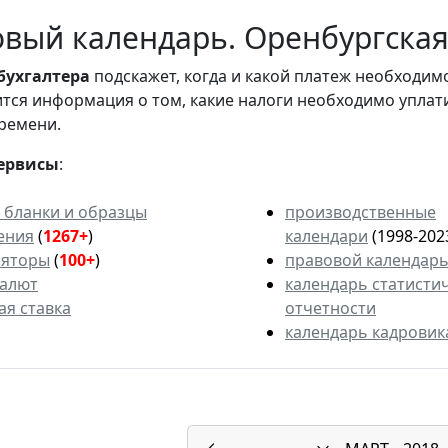
вый календарь. Оренбургская 
бухгалтера
подскажет, когда и какой платеж необходи
вится информация о том, какие налоги необходимо уплат
ремени.
ервисы
:
 бланки и образцы
производственные
ения
(
1267+
)
календари
(1998-202
ляторы
(
100+
)
правовой календар
валют
календарь статисти
ая ставка
отчетности
календарь кадровик