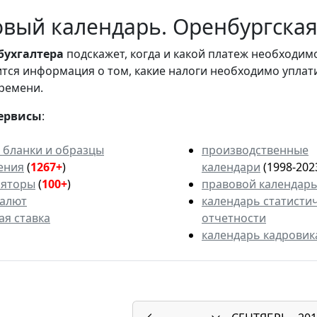
вый календарь. Оренбургская 
бухгалтера
подскажет, когда и какой платеж необходи
вится информация о том, какие налоги необходимо уплат
ремени.
ервисы
:
 бланки и образцы
производственные
ения
(
1267+
)
календари
(1998-202
ляторы
(
100+
)
правовой календар
валют
календарь статисти
ая ставка
отчетности
календарь кадровик