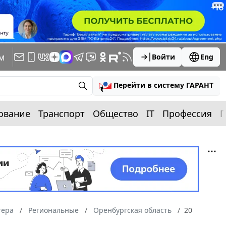
м
Войти
Eng
Перейти в систему ГАРАНТ
ование
Транспорт
Общество
IT
Профессия
П
тера
Региональные
Оренбургская область
20