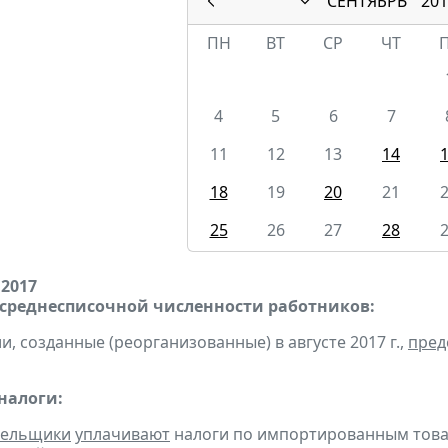
СЕНТЯБРЬ
201
ПН
ВТ
СР
ЧТ
4
5
6
7
11
12
13
14
18
19
20
21
25
26
27
28
 2017
 среднесписочной численности работников:
и, созданные (реорганизованные) в августе 2017 г.,
пред
налоги:
тельщики
уплачивают
налоги по импортированным товара