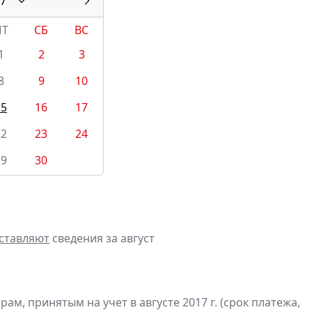
7
ПТ
СБ
ВС
1
2
3
8
9
10
15
16
17
22
23
24
29
30
ставляют
сведения за август
м, принятым на учет в августе 2017 г. (срок платежа,