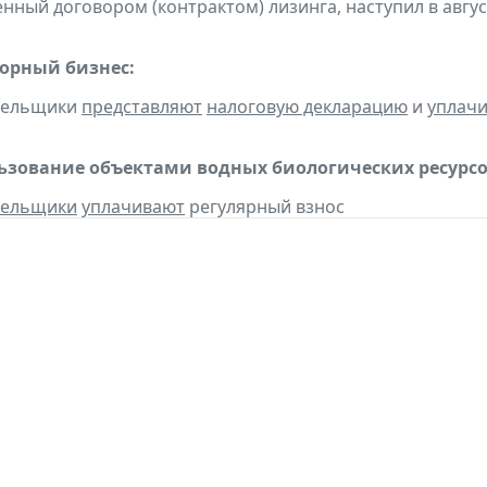
нный договором (контрактом) лизинга, наступил в авгус
горный бизнес:
ательщики
представляют
налоговую декларацию
и
уплач
льзование объектами водных биологических ресурсо
тельщики
уплачивают
регулярный взнос