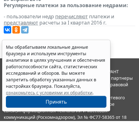
Регулярные платежи за пользование недрами:
- пользователи недр
перечисляют
платежи и
представляют
расчеты за I квартал 2016 г.
Мы обрабатываем локальные данные
браузера и используем инструменты
аналитики в целях улучшения и обеспечения
работоспособности сайта, статистических
© ООО "НПП "ГАРАНТ-СЕРВИС", 2026. Система ГАРАНТ
исследований и обзоров. Вы можете
выпускается с 1990 года. Компания "Гарант" и ее партнеры
запретить обработку указанных данных в
являются участниками Российской ассоциации правовой
настройках браузера. Пожалуйста,
информации ГАРАНТ.
ознакомьтесь с условиями их обработки
.
Портал ГАРАНТ.РУ зарегистрирован в качестве сетевого
Принять
издания Федеральной службой по надзору в сфере
связи,информационных технологий и массовых
коммуникаций (Роскомнадзором), Эл № ФС77-58365 от 18
июня 2014 года.
16+