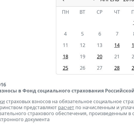
ПН
ВТ
СР
ЧТ
4
5
6
7
11
12
13
14
18
19
20
21
25
26
27
28
016
взносы в Фонд социального страхования Российско
ки
страховых взносов на обязательное социальное стра
еринством представляют
расчет
по начисленным и уплач
ательного страхового обеспечения, произведенным в сче
ктронного документа