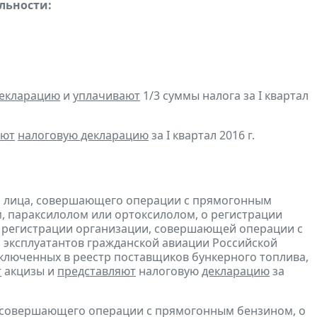
льности:
декларацию
и
уплачивают
1/3 суммы налога за I квартал
яют
налоговую декларацию
за I квартал 2016 г.
и лица, совершающего операции с прямогонным
, параксилолом или ортоксилолом, о регистрации
 регистрации организации, совершающей операции с
 эксплуатантов гражданской авиации Российской
включенных в реестр поставщиков бункерного топлива,
т
акцизы и
представляют
налоговую
декларацию
за
, совершающего операции с прямогонным бензином, о