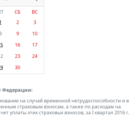
ПТ
СБ
ВС
1
2
3
8
9
10
15
16
17
22
23
24
29
30
й Федерации:
хование на случай временной нетрудоспособности и в
енным страховым взносам, а также по расходам на
т уплаты этих страховых взносов, за I квартал 2016 г.