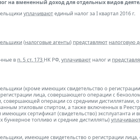
ог на вмененный доход для отдельных видов деяте
ательщики
уплачивают
единый налог за I квартал 2016 г.
тельщики
(
налоговые агенты
)
представляют
налоговую 
анные в
п. 5 ст. 173
НК РФ,
уплачивают
налог и
представл
тельщики (кроме имеющих свидетельство о регистраци
 регистрации лица, совершающего операции с бензолом
, совершающей операции со средними дистиллятами, о
анным этиловым спиртом, а также включенных в Реестр
 имеющих сертификат (свидетельство) эксплуатанта и 
 бункерное топливо и средние дистилляты)
уплачиваю
тельщики, имеющие свидетельство о регистрации лица