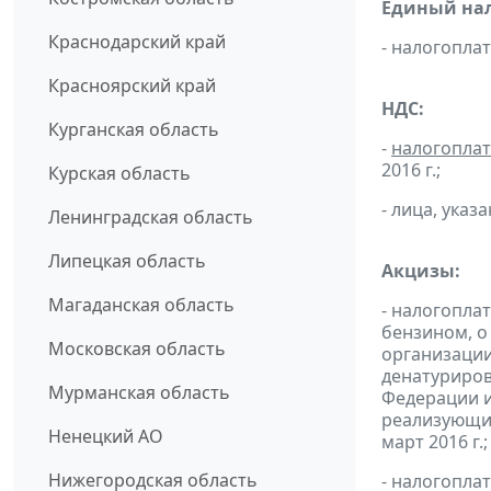
Единый нал
Краснодарский край
- налогопл
Красноярский край
НДС:
Курганская область
-
налогопла
2016 г.;
Курская область
- лица, указ
Ленинградская область
Липецкая область
Акцизы:
Магаданская область
- налогопла
бензином, о
Московская область
организации
денатуриров
Мурманская область
Федерации и
реализующих
Ненецкий АО
март 2016 г.;
Нижегородская область
- налогопла