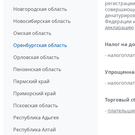
регистрации
Новгородская область
совершающей
денатуриров
Новосибирская область
Федерации и
декларацию
Омская область
Налог на д
Оренбургская область
- налогопл
Орловская область
Пензенская область
Упрощенная
Пермский край
- налогопл
Приморский край
Торговый с
Псковская область
-
плательщи
Республика Адыгея
Республика Алтай