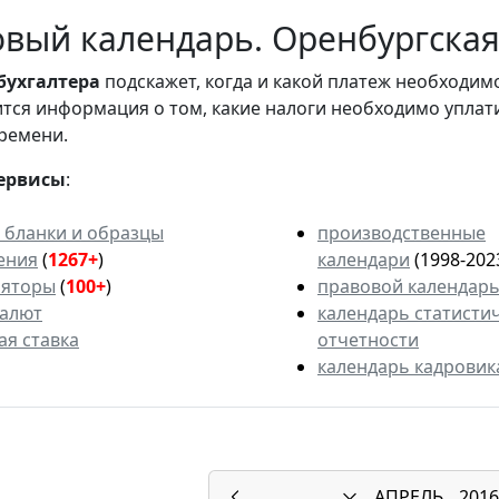
вый календарь. Оренбургская 
бухгалтера
подскажет, когда и какой платеж необходи
вится информация о том, какие налоги необходимо уплат
ремени.
ервисы
:
 бланки и образцы
производственные
ения
(
1267+
)
календари
(1998-202
ляторы
(
100+
)
правовой календар
валют
календарь статисти
ая ставка
отчетности
календарь кадровик
АПРЕЛЬ
2016