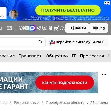
м
Войти
Eng
Перейти в систему ГАРАНТ
ование
Транспорт
Общество
IT
Профессия
П
тера
Региональные
Оренбургская область
25 апреля