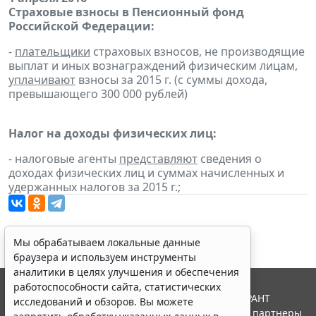
Страховые взносы в Пенсионный фонд
Российской Федерации:
-
плательщики
страховых взносов, не производящие
выплат и иных вознаграждений физическим лицам,
уплачивают
взносы за 2015 г. (с суммы дохода,
превышающего 300 000 рублей)
Налог на доходы физических лиц:
- налоговые агенты
представляют
сведения о
доходах физических лиц и суммах начисленных и
удержанных налогов за 2015 г.;
Мы обрабатываем локальные данные
браузера и используем инструменты
аналитики в целях улучшения и обеспечения
работоспособности сайта, статистических
© ООО "НПП "ГАРАНТ-СЕРВИС", 2026. Система ГАРАНТ
исследований и обзоров. Вы можете
выпускается с 1990 года. Компания "Гарант" и ее партнеры