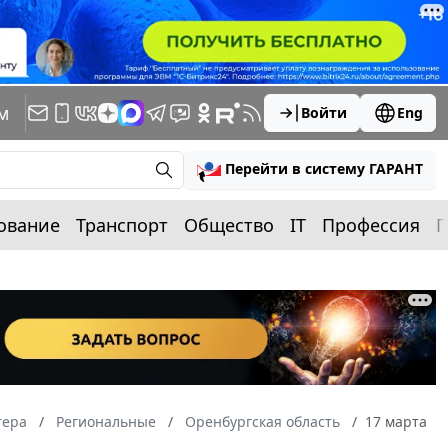
м
Войти
Eng
Перейти в систему ГАРАНТ
ование
Транспорт
Общество
IT
Профессия
П
тера
Региональные
Оренбургская область
17 марта