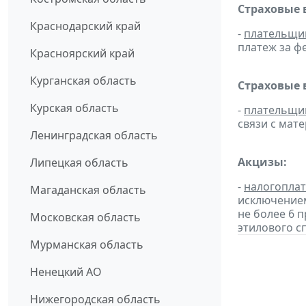
Страховые 
Краснодарский край
-
плательщи
платеж за фе
Красноярский край
Курганская область
Страховые 
Курская область
-
плательщи
связи с мат
Ленинградская область
Акцизы:
Липецкая область
-
налогопла
Магаданская область
исключением
не более 6 
Московская область
этилового с
Мурманская область
Ненецкий АО
Нижегородская область