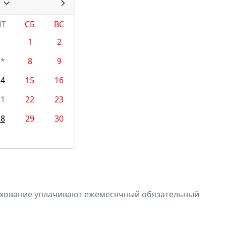
ПТ
СБ
ВС
1
2
7*
8
9
14
15
16
21
22
23
28
29
30
ахование
уплачивают
ежемесячный обязательный