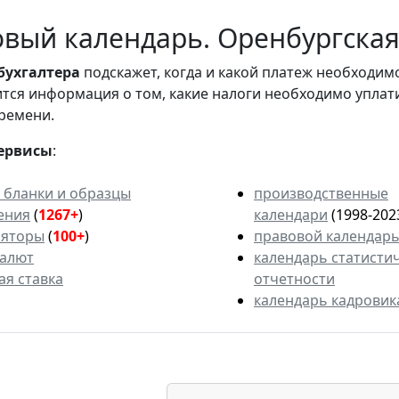
вый календарь. Оренбургская 
бухгалтера
подскажет, когда и какой платеж необходи
вится информация о том, какие налоги необходимо уплат
ремени.
ервисы
:
 бланки и образцы
производственные
ения
(
1267+
)
календари
(1998-202
ляторы
(
100+
)
правовой календар
валют
календарь статисти
ая ставка
отчетности
календарь кадровик