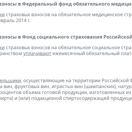
взносы в Федеральный фонд обязательного медицин
ки
страховых взносов на обязательное медицинское ст
враль 2014 г.
взносы в Фонд социального страхования Российско
ки
страховых взносов на обязательное социальное стра
еринством
уплачивают
ежемесячный обязательный платеж
тельщики
, осуществляющие на территории Российской 
 вин, фруктовых вин, игристых вин (шампанских), нату
процентов объема готовой продукции, изготовленных и
пирта) и (или) подакцизной спиртосодержащей продукц