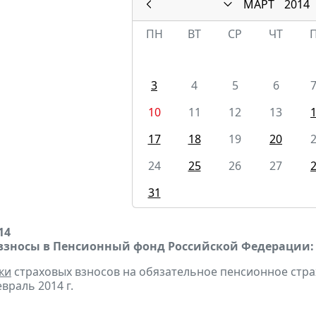
МАРТ
2014
ПН
ВТ
СР
ЧТ
3
4
5
6
10
11
12
13
17
18
19
20
24
25
26
27
31
14
взносы в Пенсионный фонд Российской Федерации:
ки
страховых взносов на обязательное пенсионное стр
враль 2014 г.