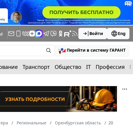
м
Войти
Eng
Перейти в систему ГАРАНТ
ование
Транспорт
Общество
IT
Профессия
П
тера
Региональные
Оренбургская область
20