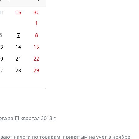
ПТ
СБ
ВС
1
6
7
8
13
14
15
20
21
22
27
28
29
а за III квартал 2013 г.
ивают
налоги по товарам, принятым на учет в ноябре