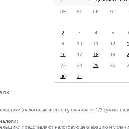
ПН
ВТ
СР
ЧТ
2
3
4
5
9
10
11
12
16
17
18
19
23
24
25
26
30
31
2013
тельщики
(
налоговые агенты
)
уплачивают
1/3 суммы налог
налоги:
тельщики
представляют
налоговую декларацию
и
уплач