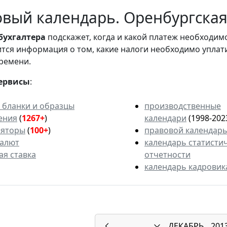
вый календарь. Оренбургская 
бухгалтера
подскажет, когда и какой платеж необходи
вится информация о том, какие налоги необходимо уплат
ремени.
ервисы
:
 бланки и образцы
производственные
ения
(
1267+
)
календари
(1998-202
ляторы
(
100+
)
правовой календар
валют
календарь статисти
ая ставка
отчетности
календарь кадровик
ДЕКАБРЬ
201