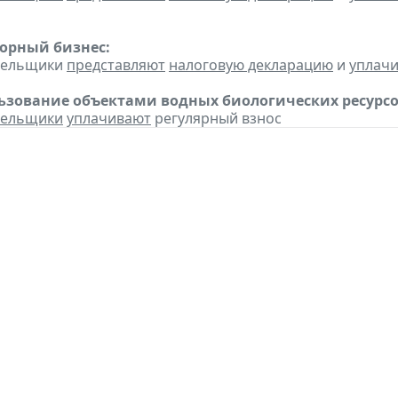
горный бизнес:
ательщики
представляют
налоговую декларацию
и
уплач
льзование объектами водных биологических ресурсо
тельщики
уплачивают
регулярный взнос