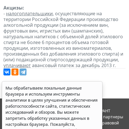
Акцизы:
-
налогоплательщики
, осуществляющие на
территории Российской Федерации производство
алкогольной продукции (за исключением вин,
фруктовых вин, игристых вин (шампанских),
натуральных напитков с объемной долей этилового
спирта не более 6 процентов объема готовой
продукции, изготовленных из виноматериалов,
произведенных без добавления этилового спирта) и
(или) подакцизной спиртосодержащей продукции,
уплачивают
авансовый платеж за декабрь 2013 г.
Мы обрабатываем локальные данные
браузера и используем инструменты
аналитики в целях улучшения и обеспечения
работоспособности сайта, статистических
© ООО "НПП "ГАРАНТ-СЕРВИС", 2026. Система ГАРАНТ
исследований и обзоров. Вы можете
выпускается с 1990 года. Компания "Гарант" и ее партнеры
запретить обработку указанных данных в
являются участниками Российской ассоциации правовой
настройках браузера. Пожалуйста,
информации ГАРАНТ.