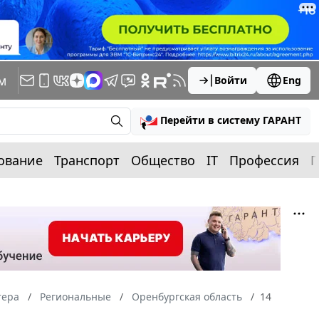
м
Войти
Eng
Перейти в систему ГАРАНТ
ование
Транспорт
Общество
IT
Профессия
П
тера
Региональные
Оренбургская область
14