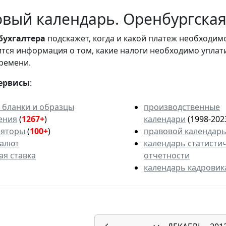
вый календарь. Оренбургская 
бухгалтера
подскажет, когда и какой платеж необходи
вится информация о том, какие налоги необходимо уплат
ремени.
ервисы
:
 бланки и образцы
производственные
ения
(
1267+
)
календари
(1998-202
ляторы
(
100+
)
правовой календар
валют
календарь статисти
ая ставка
отчетности
календарь кадровик