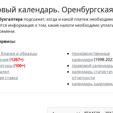
вый календарь. Оренбургская 
бухгалтера
подскажет, когда и какой платеж необходи
вится информация о том, какие налоги необходимо уплат
ремени.
ервисы
:
 бланки и образцы
производственные
ения
(
1267+
)
календари
(1998-202
ляторы
(
100+
)
правовой календар
валют
календарь статисти
ая ставка
отчетности
календарь кадровик