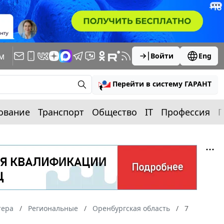
м
Войти
Eng
Перейти в систему ГАРАНТ
ование
Транспорт
Общество
IT
Профессия
П
тера
Региональные
Оренбургская область
7