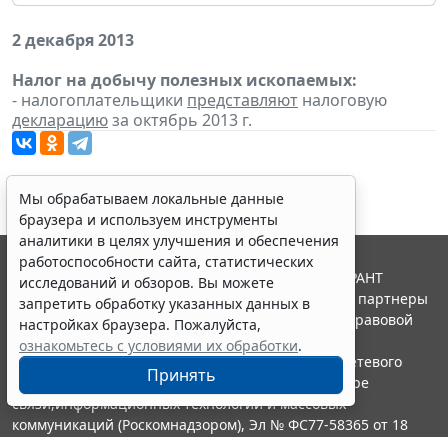
2 декабря 2013
Налог на добычу полезных ископаемых:
- налогоплательщики
представляют
налоговую
декларацию
за октябрь 2013 г.
Мы обрабатываем локальные данные
браузера и используем инструменты
аналитики в целях улучшения и обеспечения
работоспособности сайта, статистических
© ООО "НПП "ГАРАНТ-СЕРВИС", 2026. Система ГАРАНТ
исследований и обзоров. Вы можете
выпускается с 1990 года. Компания "Гарант" и ее партнеры
запретить обработку указанных данных в
являются участниками Российской ассоциации правовой
настройках браузера. Пожалуйста,
информации ГАРАНТ.
ознакомьтесь с условиями их обработки
.
Портал ГАРАНТ.РУ зарегистрирован в качестве сетевого
Принять
издания Федеральной службой по надзору в сфере
связи,информационных технологий и массовых
коммуникаций (Роскомнадзором), Эл № ФС77-58365 от 18
июня 2014 года.