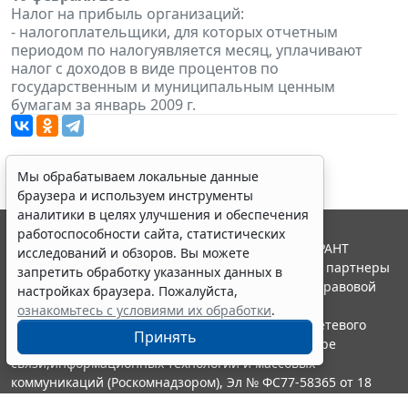
Налог на прибыль организаций:
- налогоплательщики, для которых отчетным
периодом по налогуявляется месяц, уплачивают
налог с доходов в виде процентов по
государственным и муниципальным ценным
бумагам за январь 2009 г.
Мы обрабатываем локальные данные
браузера и используем инструменты
аналитики в целях улучшения и обеспечения
работоспособности сайта, статистических
© ООО "НПП "ГАРАНТ-СЕРВИС", 2026. Система ГАРАНТ
исследований и обзоров. Вы можете
выпускается с 1990 года. Компания "Гарант" и ее партнеры
запретить обработку указанных данных в
являются участниками Российской ассоциации правовой
настройках браузера. Пожалуйста,
информации ГАРАНТ.
ознакомьтесь с условиями их обработки
.
Портал ГАРАНТ.РУ зарегистрирован в качестве сетевого
Принять
издания Федеральной службой по надзору в сфере
связи,информационных технологий и массовых
коммуникаций (Роскомнадзором), Эл № ФС77-58365 от 18
июня 2014 года.