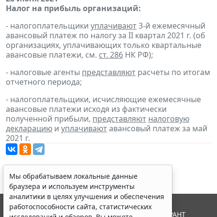
Налог на прибыль организаций:
- налогоплательщики
уплачивают
3-й ежемесячный
авансовый платеж по налогу за II квартал 2021 г. (об
организациях, уплачивающих только квартальные
авансовые платежи, см.
ст. 286
НК РФ);
- налоговые агенты
представляют
расчеты по итогам
отчетного периода;
- налогоплательщики, исчисляющие ежемесячные
авансовые платежи исходя из фактически
полученной прибыли,
представляют
налоговую
декларацию
и
уплачивают
авансовый платеж за май
2021 г.
Мы обрабатываем локальные данные
браузера и используем инструменты
аналитики в целях улучшения и обеспечения
работоспособности сайта, статистических
© ООО "НПП "ГАРАНТ-СЕРВИС", 2026. Система ГАРАНТ
исследований и обзоров. Вы можете