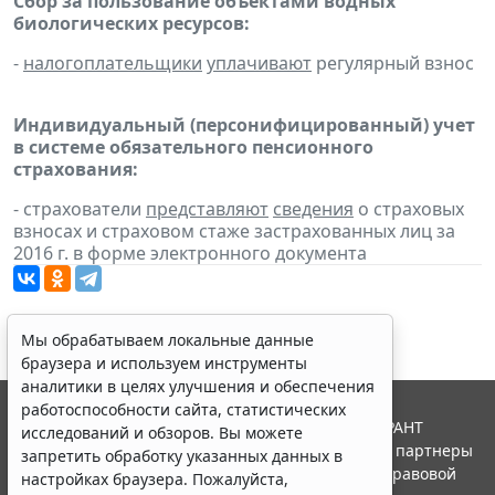
Сбор за пользование объектами водных
биологических ресурсов:
-
налогоплательщики
уплачивают
регулярный взнос
Индивидуальный (персонифицированный) учет
в системе обязательного пенсионного
страхования:
- страхователи
представляют
сведения
о страховых
взносах и страховом стаже застрахованных лиц за
2016 г. в форме электронного документа
Мы обрабатываем локальные данные
браузера и используем инструменты
аналитики в целях улучшения и обеспечения
работоспособности сайта, статистических
© ООО "НПП "ГАРАНТ-СЕРВИС", 2026. Система ГАРАНТ
исследований и обзоров. Вы можете
выпускается с 1990 года. Компания "Гарант" и ее партнеры
запретить обработку указанных данных в
являются участниками Российской ассоциации правовой
настройках браузера. Пожалуйста,