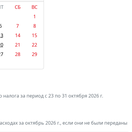
ПТ
СБ
ВС
1
6
7
8
13
14
15
20
21
22
27
28
29
алога за период с 23 по 31 октября 2026 г.
сходах за октябрь 2026 г., если они не были переданы