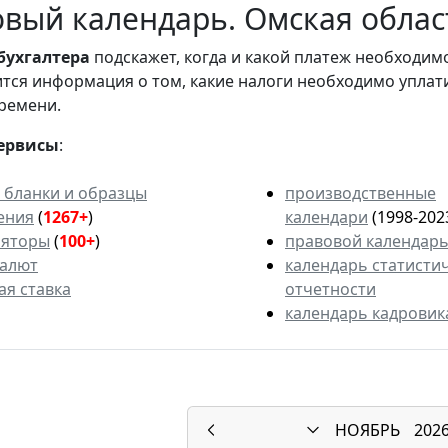
вый календарь. Омская област
бухгалтера
подскажет, когда и какой платеж необходи
вится информация о том, какие налоги необходимо уплат
ремени.
ервисы
:
 бланки и образцы
производственные
ения
(
1267+
)
календари
(1998-202
ляторы
(
100+
)
правовой календар
валют
календарь статисти
ая ставка
отчетности
календарь кадровик
НОЯБРЬ
202