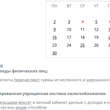
ПН
ВТ
СР
ЧТ
2
3
4
5
9
10
11
12
16
17
18
19
23
24
25
26
30
26
оходы физических лиц:
 агенты
перечисляют
суммы исчисленного и удержанного н
рованная упрощенная система налогообложения:
тельщики
вносят
в личный кабинет данные о доходах и ра
е органы
иным
способом