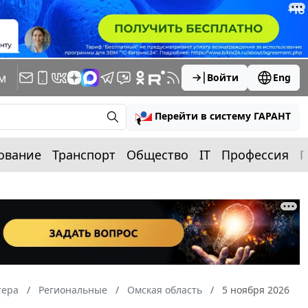
м
Войти
Eng
Перейти в систему ГАРАНТ
ование
Транспорт
Общество
IT
Профессия
П
тера
Региональные
Омская область
5 ноября 2026