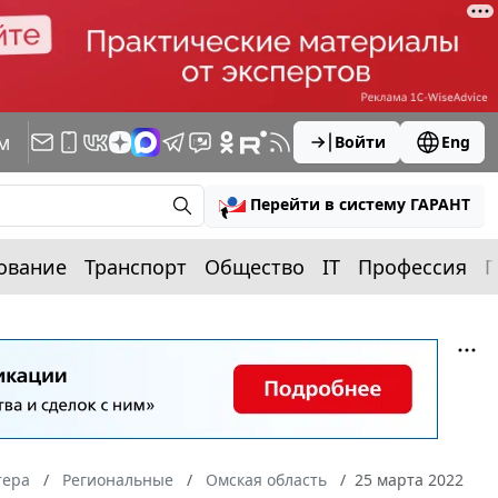
м
Войти
Eng
Перейти в систему ГАРАНТ
ование
Транспорт
Общество
IT
Профессия
П
тера
Региональные
Омская область
25 марта 2022