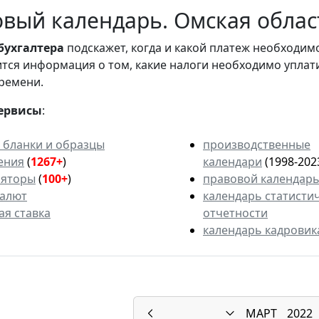
вый календарь. Омская област
бухгалтера
подскажет, когда и какой платеж необходи
вится информация о том, какие налоги необходимо уплат
ремени.
ервисы
:
 бланки и образцы
производственные
ения
(
1267+
)
календари
(1998-202
ляторы
(
100+
)
правовой календар
валют
календарь статисти
ая ставка
отчетности
календарь кадровик
МАРТ
2022