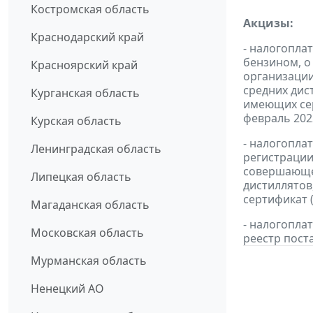
Костромская область
Акцизы:
Краснодарский край
- налогопла
бензином, о
Красноярский край
организации
средних дис
Курганская область
имеющих сер
февраль 2022
Курская область
- налогопла
Ленинградская область
регистрации
совершающей
Липецкая область
дистиллятов
сертификат 
Магаданская область
- налогопл
Московская область
реестр пост
Мурманская область
Ненецкий АО