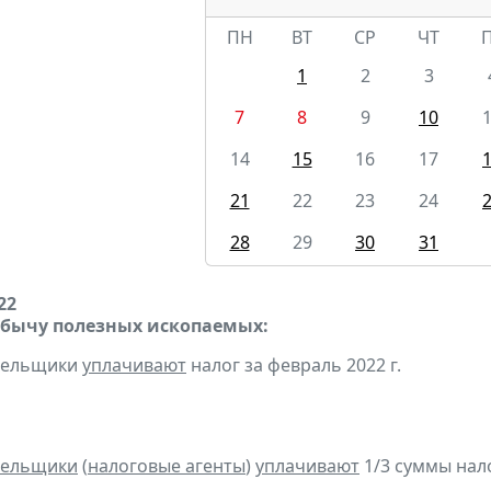
ПН
ВТ
СР
ЧТ
1
2
3
7
8
9
10
14
15
16
17
21
22
23
24
28
29
30
31
22
обычу полезных ископаемых:
ательщики
уплачивают
налог за февраль 2022 г.
тельщики
(
налоговые агенты
)
уплачивают
1/3 суммы налог