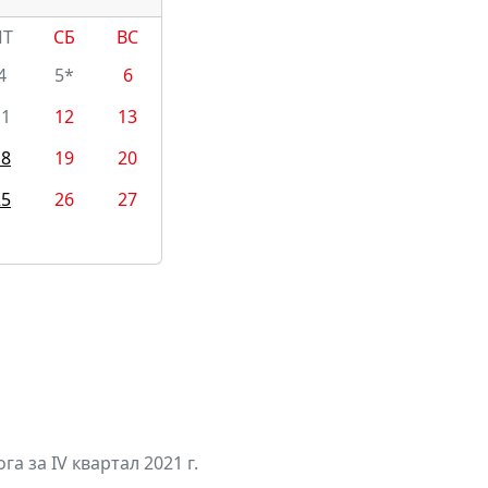
ПТ
СБ
ВС
4
5*
6
11
12
13
18
19
20
25
26
27
а за IV квартал 2021 г.