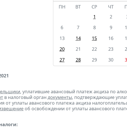
ПН
ВТ
СР
ЧТ
1
2
6
7
8
9
13
14
15
16
20
21
22
23
27
28
29
30
2021
тельщики
, уплатившие авансовый платеж акциза по алк
ют
в налоговый орган
документы
, подтверждающие уплату
я от уплаты авансового платежа акциза налогоплател
извещение
об освобождении от уплаты авансового плат
налоги: