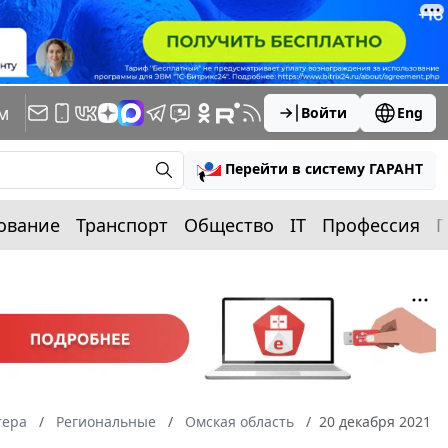
м
Войти
Eng
Перейти в систему ГАРАНТ
ование
Транспорт
Общество
IT
Профессия
П
тера
Региональные
Омская область
20 декабря 2021