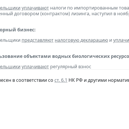
тельщики
уплачивают
налоги по импортированным товара
нный договором (контрактом) лизинга, наступил в нояб
горный бизнес:
ательщики
представляют
налоговую декларацию
и
уплач
льзование объектами водных биологических ресурсо
тельщики
уплачивают
регулярный взнос
несен в соответствии со
ст. 6.1
НК РФ и другими нормати