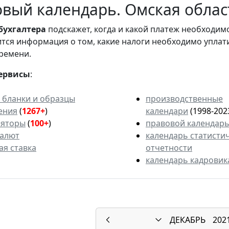
вый календарь. Омская област
бухгалтера
подскажет, когда и какой платеж необходи
вится информация о том, какие налоги необходимо уплат
ремени.
ервисы
:
 бланки и образцы
производственные
ения
(
1267+
)
календари
(1998-202
ляторы
(
100+
)
правовой календар
валют
календарь статисти
ая ставка
отчетности
календарь кадровик
ДЕКАБРЬ
202