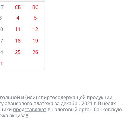
ПТ
СБ
ВС
3
4
5
10
11
12
17
18
19
24
25
26
31
огольной и (или) спиртосодержащей продукции,
 авансового платежа за декабрь 2021 г. В целях
ьщики
представляют
в налоговый орган банковскую
ежа акциза
*