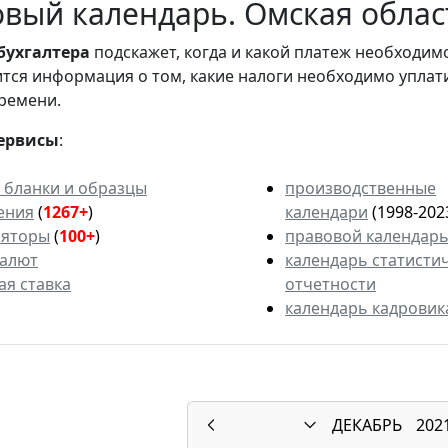
вый календарь. Омская област
бухгалтера
подскажет, когда и какой платеж необходи
вится информация о том, какие налоги необходимо уплат
ремени.
ервисы
:
 бланки и образцы
производственные
ения
(
1267+
)
календари
(1998-202
ляторы
(
100+
)
правовой календар
валют
календарь статисти
ая ставка
отчетности
календарь кадровик
ДЕКАБРЬ
202