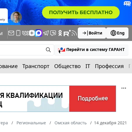
м
Войти
Eng
Перейти в систему ГАРАНТ
ование
Транспорт
Общество
IT
Профессия
П
тера
Региональные
Омская область
14 декабря 2021