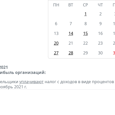
ПН
ВТ
СР
ЧТ
1
2
6
7
8
9
13
14
15
16
20
21
22
23
27
28
29
30
2021
рибыль организаций:
ательщики
уплачивают
налог с доходов в виде проценто
оябрь 2021 г.