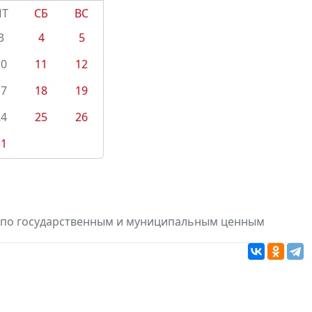
ПТ
СБ
ВС
3
4
5
10
11
12
17
18
19
24
25
26
31
в по государственным и муниципальным ценным