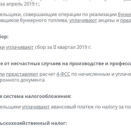
за апрель 2019 г.;
ательщики, совершающие операции по реализации
бунке
авщиков бункерного топлива,
уплачивают
акцизы и
пред
бор:
ки
уплачивают
сбор за II квартал 2019 г.
е от несчастных случаев на производстве и профес
ли
представляют
расчет
4-ФСС
по начисленным и уплачен
ронного документа
 система налогообложения:
ательщики
уплачивают
авансовый платеж по налогу за пол
ьскохозяйственный налог: