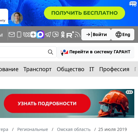
м
Войти
Eng
Перейти в систему ГАРАНТ
ование
Транспорт
Общество
IT
Профессия
П
тера
Региональные
Омская область
25 июля 2019