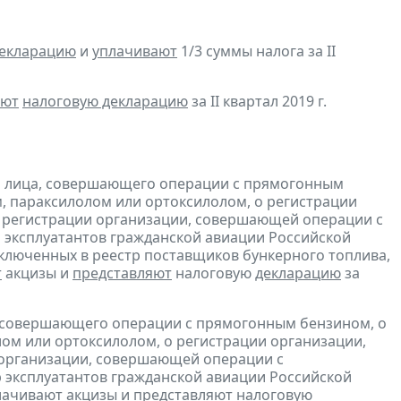
декларацию
и
уплачивают
1/3 суммы налога за II
яют
налоговую декларацию
за II квартал 2019 г.
и лица, совершающего операции с прямогонным
, параксилолом или ортоксилолом, о регистрации
 регистрации организации, совершающей операции с
 эксплуатантов гражданской авиации Российской
включенных в реестр поставщиков бункерного топлива,
т
акцизы и
представляют
налоговую
декларацию
за
, совершающего операции с прямогонным бензином, о
ом или ортоксилолом, о регистрации организации,
 организации, совершающей операции с
 эксплуатантов гражданской авиации Российской
лачивают
акцизы и
представляют
налоговую