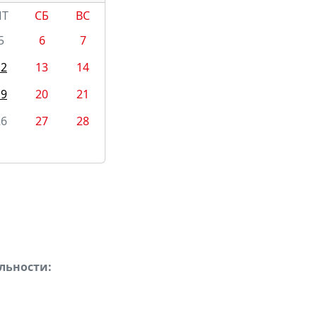
ПТ
СБ
ВС
5
6
7
12
13
14
19
20
21
26
27
28
льности: