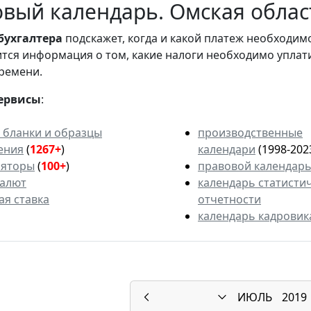
вый календарь. Омская област
бухгалтера
подскажет, когда и какой платеж необходи
вится информация о том, какие налоги необходимо уплат
ремени.
ервисы
:
 бланки и образцы
производственные
ения
(
1267+
)
календари
(1998-202
ляторы
(
100+
)
правовой календар
валют
календарь статисти
ая ставка
отчетности
календарь кадровик
ИЮЛЬ
2019