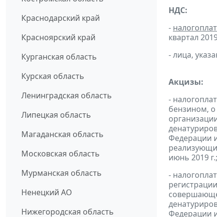
НДС:
Краснодарский край
-
налогопла
Красноярский край
квартал 2019 
- лица, указ
Курганская область
Курская область
Акцизы:
Ленинградская область
- налогопла
бензином, о
Липецкая область
организации
денатуриров
Магаданская область
Федерации и
реализующих
Московская область
июнь 2019 г.
Мурманская область
- налогопла
регистрации
Ненецкий АО
совершающей
денатуриров
Нижегородская область
Федерации и