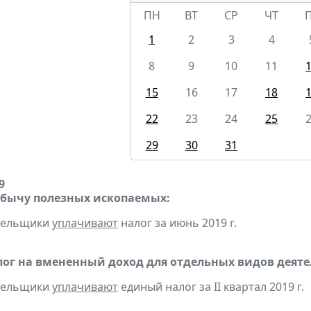
ПН
ВТ
СР
ЧТ
1
2
3
4
8
9
10
11
15
16
17
18
22
23
24
25
29
30
31
9
обычу полезных ископаемых:
ательщики
уплачивают
налог за июнь 2019 г.
ог на вмененный доход для отдельных видов деяте
ательщики
уплачивают
единый налог за II квартал 2019 г.