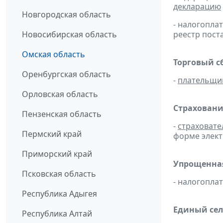
декларацию
Новгородская область
- налогопл
Новосибирская область
реестр пост
Омская область
Торговый с
Оренбургская область
-
плательщи
Орловская область
Страховани
Пензенская область
-
страховате
Пермский край
форме элект
Приморский край
Упрощенная
Псковская область
- налогопл
Республика Адыгея
Единый сел
Республика Алтай