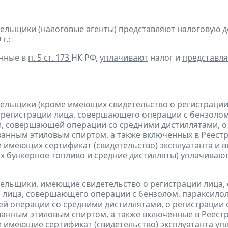
тельщики
(
налоговые агенты
)
представляют
налоговую 
г.;
анные в
п. 5 ст. 173
НК РФ,
уплачивают
налог и
представл
тельщики (кроме имеющих свидетельство о регистраци
 регистрации лица, совершающего операции с бензолом
, совершающей операции со средними дистиллятами, о
анным этиловым спиртом, а также включенных в Реестр
 имеющих сертификат (свидетельство) эксплуатанта и 
 бункерное топливо и средние дистилляты)
уплачиваю
;
тельщики, имеющие свидетельство о регистрации лица
 лица, совершающего операции с бензолом, параксилол
 операции со средними дистиллятами, о регистрации
анным этиловым спиртом, а также включенные в Реестр
 имеющие сертификат (свидетельство) эксплуатанта
уп