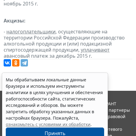
ноябрь 2015 г.
Акцизы:
-
налогоплательщики
, осуществляющие на
территории Российской Федерации производство
алкогольной продукции и (или) подакцизной
спиртосодержащей продукции,
уплачивают
авансовый платеж за декабрь 2015 г.
Мы обрабатываем локальные данные
браузера и используем инструменты
аналитики в целях улучшения и обеспечения
работоспособности сайта, статистических
© ООО "НПП "ГАРАНТ-СЕРВИС", 2026. Система ГАРАНТ
исследований и обзоров. Вы можете
выпускается с 1990 года. Компания "Гарант" и ее партнеры
запретить обработку указанных данных в
являются участниками Российской ассоциации правовой
настройках браузера. Пожалуйста,
информации ГАРАНТ.
ознакомьтесь с условиями их обработки
.
Портал ГАРАНТ.РУ зарегистрирован в качестве сетевого
Принять
издания Федеральной службой по надзору в сфере