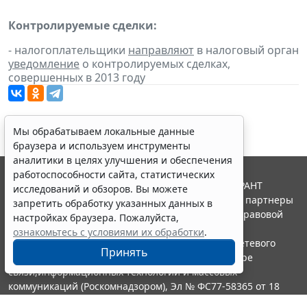
Контролируемые сделки:
- налогоплательщики
направляют
в налоговый орган
уведомление
о контролируемых сделках,
совершенных в 2013 году
Мы обрабатываем локальные данные
браузера и используем инструменты
аналитики в целях улучшения и обеспечения
работоспособности сайта, статистических
© ООО "НПП "ГАРАНТ-СЕРВИС", 2026. Система ГАРАНТ
исследований и обзоров. Вы можете
выпускается с 1990 года. Компания "Гарант" и ее партнеры
запретить обработку указанных данных в
являются участниками Российской ассоциации правовой
настройках браузера. Пожалуйста,
информации ГАРАНТ.
ознакомьтесь с условиями их обработки
.
Портал ГАРАНТ.РУ зарегистрирован в качестве сетевого
Принять
издания Федеральной службой по надзору в сфере
связи,информационных технологий и массовых
коммуникаций (Роскомнадзором), Эл № ФС77-58365 от 18
июня 2014 года.