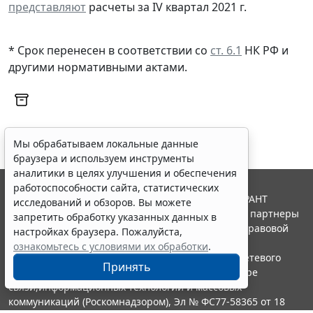
представляют
расчеты за IV квартал 2021 г.
* Срок перенесен в соответствии со
ст. 6.1
НК РФ и
другими
нормативными актами
.
Мы обрабатываем локальные данные
браузера и используем инструменты
аналитики в целях улучшения и обеспечения
работоспособности сайта, статистических
© ООО "НПП "ГАРАНТ-СЕРВИС", 2026. Система ГАРАНТ
исследований и обзоров. Вы можете
выпускается с 1990 года. Компания "Гарант" и ее партнеры
запретить обработку указанных данных в
являются участниками Российской ассоциации правовой
настройках браузера. Пожалуйста,
информации ГАРАНТ.
ознакомьтесь с условиями их обработки
.
Портал ГАРАНТ.РУ зарегистрирован в качестве сетевого
Принять
издания Федеральной службой по надзору в сфере
связи,информационных технологий и массовых
коммуникаций (Роскомнадзором), Эл № ФС77-58365 от 18