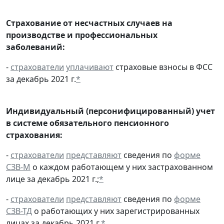
Страхование от несчастных случаев на
производстве и профессиональных
заболеваний:
-
страхователи
уплачивают
страховые взносы в ФСС
за декабрь 2021 г.
*
Индивидуальный (персонифицированный) учет
в системе обязательного пенсионного
страхования:
-
страхователи
представляют
сведения по
форме
СЗВ-М
о каждом работающем у них застрахованном
лице за декабрь 2021 г.;
*
-
страхователи
представляют
сведения по
форме
СЗВ-ТД
о работающих у них зарегистрированных
лицах за декабрь 2021 г.
*