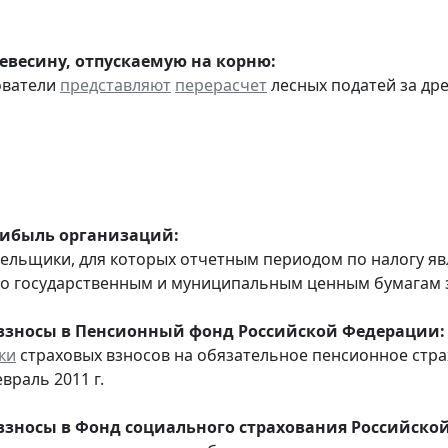
ревесину, отпускаемую на корню:
ователи
представляют
перерасчет
лесных податей за др
рибыль организаций:
тельщики, для которых отчетным периодом по налогу яв
о государственным и муниципальным ценным бумагам за
взносы в Пенсионный фонд Российской Федерации:
ки
страховых взносов на обязательное пенсионное стр
враль 2011 г.
взносы в Фонд социального страхования Российско