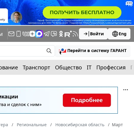
м
Войти
Eng
Перейти в систему ГАРАНТ
ование
Транспорт
Общество
IT
Профессия
П
тера
Региональные
Новосибирская область
Март