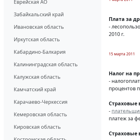
Еврейская АО
Забайкальский край
Плата за д
- лесопольз
Ивановская область
2010 г.
Иркутская область
Кабардино-Балкария
15 марта 2011
Калининградская область
Налог на п
Калужская область
- налогопла
процентов п
Камчатский край
Карачаево-Черкессия
Страховые 
-
плательщи
Кемеровская область
платеж за фе
Кировская область
Страховые 
Костромская область