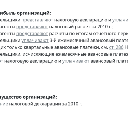
рибыль организаций:
ательщики
представляют
налоговую декларацию и
уплач
 агенты
представляют
налоговый расчет за 2010 г.;
 агенты
представляют
расчеты по итогам отчетного пери
ательщики
уплачивают
3-й ежемесячный авансовый платеж 
х только квартальные авансовые платежи, см.
ст. 286
Н
тельщики, исчисляющие ежемесячные авансовые платеж
ют
налоговую декларацию и
уплачивают
авансовый плате
мущество организаций:
ение
налоговой декларации за 2010 г.