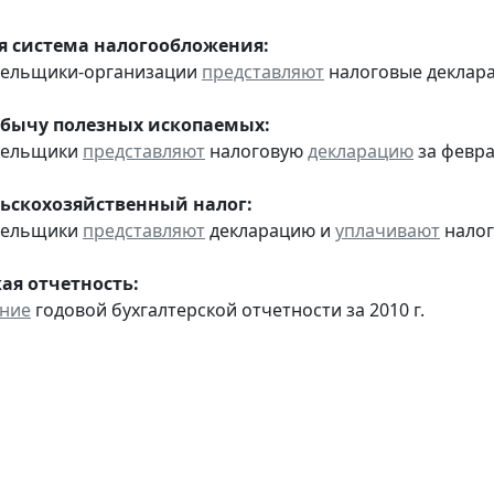
 система налогообложения:
ательщики-организации
представляют
налоговые деклар
обычу полезных ископаемых:
ательщики
представляют
налоговую
декларацию
за февра
ьскохозяйственный налог:
ательщики
представляют
декларацию и
уплачивают
налог 
ая отчетность:
ение
годовой бухгалтерской отчетности за 2010 г.