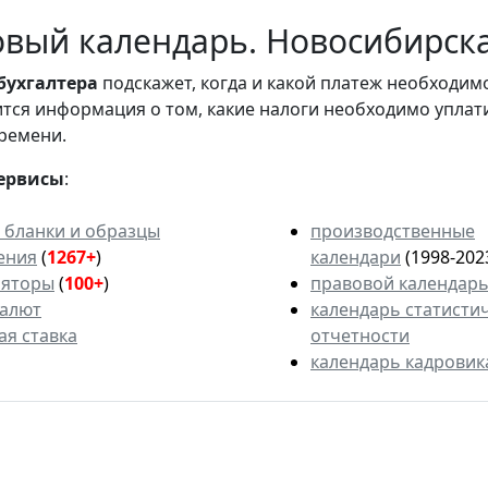
вый календарь. Новосибирска
бухгалтера
подскажет, когда и какой платеж необходи
вится информация о том, какие налоги необходимо уплат
ремени.
ервисы
:
 бланки и образцы
производственные
ения
(
1267+
)
календари
(1998-202
ляторы
(
100+
)
правовой календар
валют
календарь статисти
ая ставка
отчетности
календарь кадровик