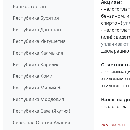
Акцизы:
Башкортостан
- налогопла
бензином, и
Республика Бурятия
спиртом)
уп
Республика Дагестан
- налогопла
(или) свиде
Республика Ингушетия
уплачивают
декларацию з
Республика Калмыкия
Республика Карелия
Отчетность
- организац
Республика Коми
этиловым с
этилового с
Республика Марий Эл
Республика Мордовия
Налог на д
- налогопл
Республика Саха (Якутия)
Северная Осетия-Алания
28 марта 2011