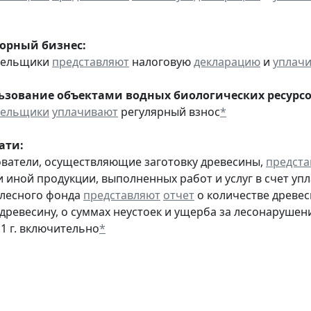
горный бизнес:
ательщики
представляют
налоговую
декларацию
и
уплач
льзование объектами водных биологических ресурсо
тельщики
уплачивают
регулярный взнос
*
ати:
ователи, осуществляющие заготовку древесины,
предста
и иной продукции, выполненных работ и услуг в счет упл
 лесного фонда
представляют
отчет
о количестве древес
 древесину, о суммах неустоек и ущерба за лесонарушен
11 г. включительно
*