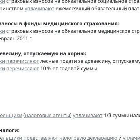
ки
страховых взносов на обязательное социальное стра
еринством
уплачивают
ежемесячный обязательный платеж
взносы в фонды медицинского страхования:
ки
страховых взносов на обязательное медицинское ст
враль 2011 г.
ревесину, отпускаемую на корню:
ки
перечисляют
лесные подати за древесину, отпускаему
ки
перечисляют
10 % от годовой суммы
тельщики
(
налоговые агенты
)
уплачивают
1/3 суммы налог
налоги:
тельщики
представляют
налоговую декларацию
и
уплач