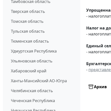
Тамбовская область
Упрощенная
Тверская область
- налогопл
Томская область
Налог на д
Тульская область
- налогопл
Тюменская область
Единый сел
Удмуртская Республика
- налогопл
Ульяновская область
Бухгалтерск
-
представл
Хабаровский край
Ханты-Мансийский АО-Югра
Архив
Челябинская область
Чеченская Республика
Чувашская Республика