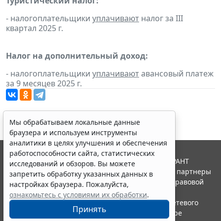
Туристический налог:
- налогоплательщики
уплачивают
налог за III
квартал 2025 г.
Налог на дополнительный доход:
- налогоплательщики
уплачивают
авансовый платеж
за 9 месяцев 2025 г.
Мы обрабатываем локальные данные
браузера и используем инструменты
аналитики в целях улучшения и обеспечения
работоспособности сайта, статистических
© ООО "НПП "ГАРАНТ-СЕРВИС", 2026. Система ГАРАНТ
исследований и обзоров. Вы можете
выпускается с 1990 года. Компания "Гарант" и ее партнеры
запретить обработку указанных данных в
являются участниками Российской ассоциации правовой
настройках браузера. Пожалуйста,
информации ГАРАНТ.
ознакомьтесь с условиями их обработки
.
Портал ГАРАНТ.РУ зарегистрирован в качестве сетевого
Принять
издания Федеральной службой по надзору в сфере