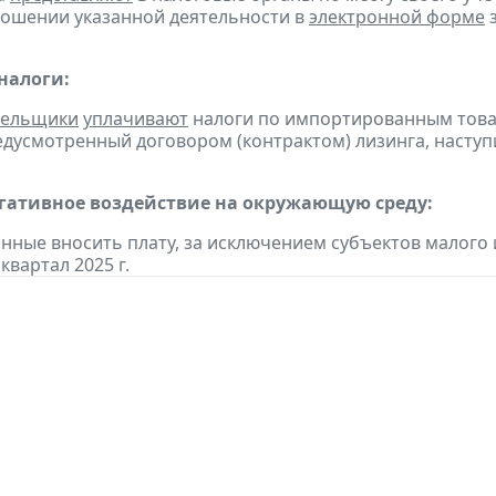
ношении указанной деятельности в
электронной форме
з
налоги:
тельщики
уплачивают
налоги по импортированным товара
едусмотренный договором (контрактом) лизинга, наступ
егативное воздействие на окружающую среду:
анные вносить плату, за исключением субъектов малого
 квартал 2025 г.