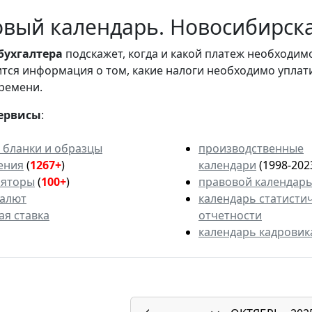
вый календарь. Новосибирская
бухгалтера
подскажет, когда и какой платеж необходи
вится информация о том, какие налоги необходимо уплат
ремени.
ервисы
:
 бланки и образцы
производственные
ения
(
1267+
)
календари
(1998-202
ляторы
(
100+
)
правовой календар
валют
календарь статисти
ая ставка
отчетности
календарь кадровик