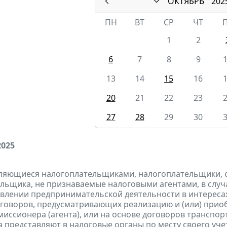
ОКТЯБРЬ
202
ПН
ВТ
СР
ЧТ
1
2
6
7
8
9
13
14
15
16
20
21
22
23
27
28
29
30
2025
являющиеся налогоплательщиками, налогоплательщики,
льщика, не признаваемые налоговыми агентами, в случа
влении предпринимательской деятельности в интересах
оговоров, предусматривающих реализацию и (или) приоб
миссионера (агента), или на основе договоров транспо
а
представляют
в налоговые органы по месту своего уче