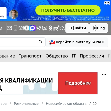
м
Войти
Eng
Перейти в систему ГАРАНТ
ование
Транспорт
Общество
IT
Профессия
П
тера
Региональные
Новосибирская область
20