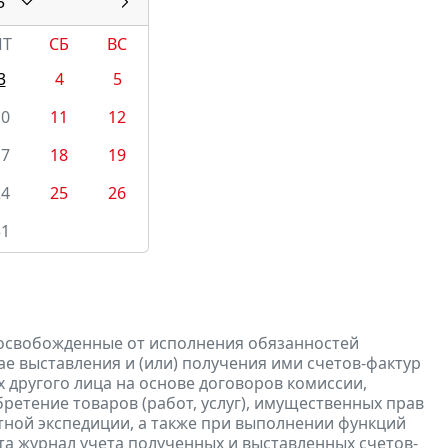
5
ПТ
СБ
ВС
3
4
5
10
11
12
17
18
19
24
25
26
31
 освобожденные от исполнения обязанностей
е выставления и (или) получения ими счетов-фактур
 другого лица на основе договоров комиссии,
ретение товаров (работ, услуг), имущественных прав
ртной экспедиции, а также при выполнении функций
та журнал учета полученных и выставленных счетов-